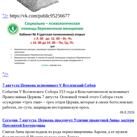
"/>
https://vk.com/public95256677
"/>
7 августа Церковь вспоминает V Вселенский Собор
События V Вселенского Собора 553 года в Константинополе вспоминает
Православная Церковь 7 августа. Основной темой этого Собора стало
осуждение «трех глав» – трех отцов Церкви, которые в своих богословских
работах, по сути, защищали несторианскую ересь.
06.8.2026
Сегодня, 7 августа, Церковь празднует Успение праведной Анны, матери
Пресвятой Богородицы
Святая Анна происходила из рода первосвященника Аарона, а ее мужем
был праведный Иоаким из рода царя Давида.