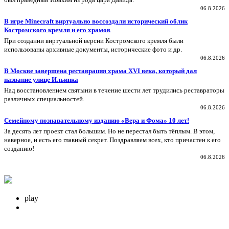
06.8.2026
В игре Minecraft виртуально воссоздали исторический облик
Костромского кремля и его храмов
При создании виртуальной версии Костромского кремля были
использованы архивные документы, исторические фото и др.
06.8.2026
В Москве завершена реставрация храма XVI века, который дал
название улице Ильинка
Над восстановлением святыни в течение шести лет трудились реставраторы
различных специальностей.
06.8.2026
Семейному познавательному изданию «Вера и Фома» 10 лет!
За десять лет проект стал большим. Но не перестал быть тёплым. В этом,
наверное, и есть его главный секрет. Поздравляем всех, кто причастен к его
созданию!
06.8.2026
play