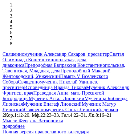
Священномученик Александр Сахаров, пресвитер
Святая
Олимпиада Константинопольская, дева,
диакониса
Преподобная Евпраксия Константинопольская,
Тавеннская, Младшая, дева
Преподобный Макарий
Желтоводский, Унженский
Память V Вселенского
Собора
Священномученик Николай Удинцев,
пресвитер
Исповедница Ираида Тихова
Мученик Александр
Фригиец, врач
Праведная Анна, мать Пресвятой
Богородицы
Мученик Аттал Лионский
Мученица Библиада
Лионская
Мученик Епагаф Лионский
Мученик Матур
Лионский
Священномученик Санкт Лионский, диакон
2Кор.1:12-20, Мф.22:23–33, Гал.4:22–31, Лк.8:16–21
Мысли Феофана Затворника
подробнее
Полная версия православного календаря