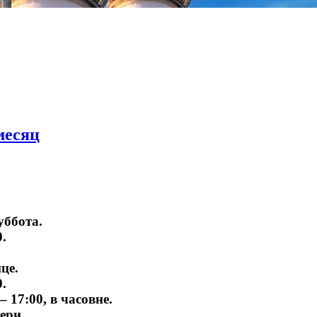
месяц
уббота.
.
це.
.
17:00, в часовне.
ери.