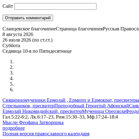
Сайт
Сланцевское благочиние
Страница благочиния
Русская Правосл
8 августа 2026
26 июля 2026 (по ст.ст.)
Суббота
Седмица 10-я по Пятидесятнице
Священномученики Ермолай , Ермипп и Ермократ, пресвитер
Стрельников, пресвитер
Преподобный Геронтий Афонский
Свя
Ермолай Никомидийский, пресвитер
Мученица Ореозила
Феодо
Гал.5:22-6:2, Лк.6:17–23, Рим.15:30–33, Мф.17:24–18:4
Мысли Феофана Затворника
подробнее
Полная версия православного календаря