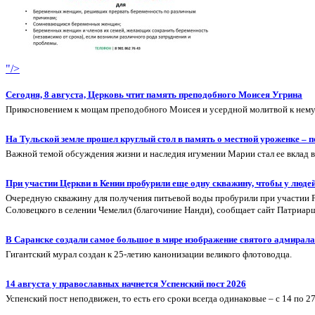
"/>
Сегодня, 8 августа, Церковь чтит память преподобного Моисея Угрина
Прикосновением к мощам преподобного Моисея и усердной молитвой к нему 
На Тульской земле прошел круглый стол в память о местной уроженке –
Важной темой обсуждения жизни и наследия игумении Марии стал ее вклад 
При участии Церкви в Кении пробурили еще одну скважину, чтобы у люде
Очередную скважину для получения питьевой воды пробурили при участии Ру
Соловецкого в селении Чемелил (благочиние Нанди), сообщает сайт Патриарш
В Саранске создали самое большое в мире изображение святого адмира
Гигантский мурал создан к 25-летию канонизации великого флотоводца.
14 августа у православных начнется Успенский пост 2026
Успенский пост неподвижен, то есть его сроки всегда одинаковые – с 14 по 27