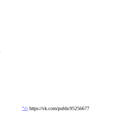
"/>
https://vk.com/public95256677