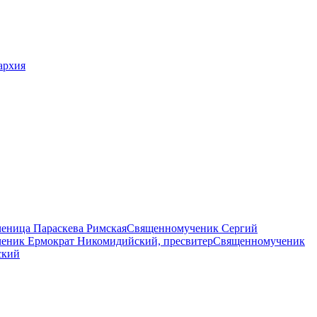
архия
еница Параскева Римская
Священномученик Сергий
еник Ермократ Никомидийский, пресвитер
Священномученик
ский