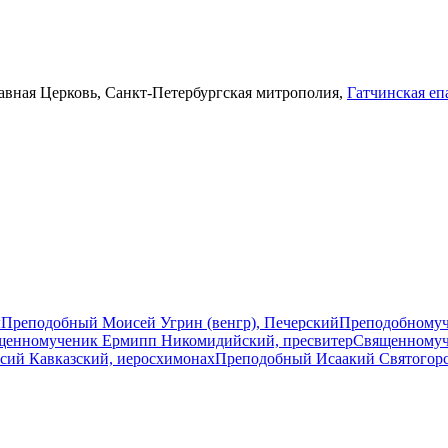
авная Церковь, Санкт-Петербургская митрополия,
Гатчинская еп
ы
Преподобный Моисей Угрин (венгр), Печерский
Преподобномуч
щенномученик Ермипп Никомидийский, пресвитер
Священномуч
сий Кавказский, иеросхимонах
Преподобный Исаакий Святогор