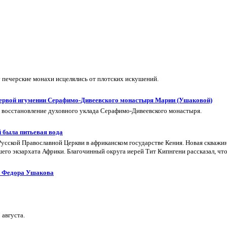
печерские монахи исцелялись от плотских искушений.
 первой игумении Серафимо-Дивеевского монастыря Марии (Ушаковой)
в восстановление духовного уклада Серафимо‑Дивеевского монастыря.
й была питьевая вода
сской Православной Церкви в африканском государстве Кения. Новая скважин
его экзархата Африки. Благочинный округа иерей Тит Кипнгени рассказал, что
ла Федора Ушакова
 августа.