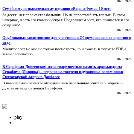
06.8.2026
Семейному познавательному изданию «Вера и Фома» 10 лет!
За десять лет проект стал большим. Но не перестал быть тёплым. В этом,
наверное, и есть его главный секрет. Поздравляем всех, кто причастен к его
созданию!
06.8.2026
Опубликован молитвослов для участников Общемосковского крестного
хода
Молитвослов можно не только посмотреть, но и скачать в формате PDF, а
затем распечатать.
06.8.2026
В Серафимо-Дивеевском монастыре почтили память архимандрита
Серафима (Лаврика) – первого настоятеля и духовника паломников
Святогорской лавры в Донбассе
В поминальной молитве объединились насельницы обители и миряне –
духовные чада батюшки Серафима.
06.8.2026
play