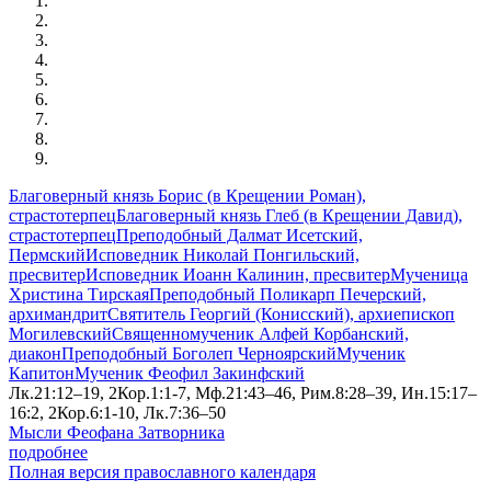
Благоверный князь Борис (в Крещении Роман),
страстотерпец
Благоверный князь Глеб (в Крещении Давид),
страстотерпец
Преподобный Далмат Исетский,
Пермский
Исповедник Николай Понгильский,
пресвитер
Исповедник Иоанн Калинин, пресвитер
Мученица
Христина Тирская
Преподобный Поликарп Печерский,
архимандрит
Святитель Георгий (Конисский), архиепископ
Могилевский
Священномученик Алфей Корбанский,
диакон
Преподобный Боголеп Черноярский
Мученик
Капитон
Мученик Феофил Закинфский
Лк.21:12–19, 2Кор.1:1-7, Мф.21:43–46, Рим.8:28–39, Ин.15:17–
16:2, 2Кор.6:1-10, Лк.7:36–50
Мысли Феофана Затворника
подробнее
Полная версия православного календаря