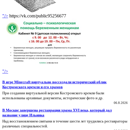
"/>
https://vk.com/public95256677
"/>
В игре Minecraft виртуально воссоздали исторический облик
Костромского кремля и его храмов
При создании виртуальной версии Костромского кремля были
использованы архивные документы, исторические фото и др.
06.8.2026
В Москве завершена реставрация храма XVI века, который дал
название улице Ильинка
Над восстановлением святыни в течение шести лет трудились реставраторы
различных специальностей.