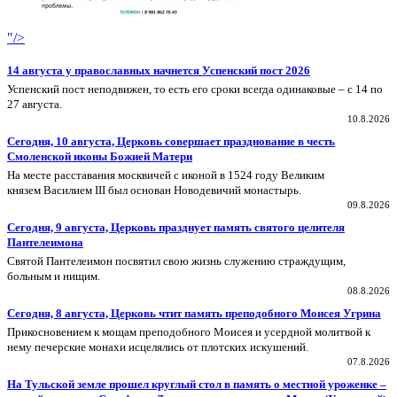
"/>
14 августа у православных начнется Успенский пост 2026
Успенский пост неподвижен, то есть его сроки всегда одинаковые – с 14 по
27 августа.
10.8.2026
Сегодня, 10 августа, Церковь совершает празднование в честь
Смоленской иконы Божией Матери
На месте расставания москвичей с иконой в 1524 году Великим
князем Василием III был основан Новодевичий монастырь.
09.8.2026
Сегодня, 9 августа, Церковь празднует память святого целителя
Пантелеимона
Святой Пантелеимон посвятил свою жизнь служению страждущим,
больным и нищим.
08.8.2026
Сегодня, 8 августа, Церковь чтит память преподобного Моисея Угрина
Прикосновением к мощам преподобного Моисея и усердной молитвой к
нему печерские монахи исцелялись от плотских искушений.
07.8.2026
На Тульской земле прошел круглый стол в память о местной уроженке –