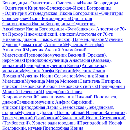
Богородицы «Одигитрия» Смоленская
Икона Богородицы
«Одигитрия Кирилло-Белозерская»
Икона Богородицы
«Одигитрия Устьнедумская»
Икона Богородицы «Одигитрия
Соловецкая»
Икона Богородицы «Одигитрия
Святогорская»
Икона Богородицы «Одигитрия
Аксайская»
Икона Богородицы «Бугабашская»
Апостол от 70-
ти Прохор Никомидийский, епископ
Апостолы от 70-ти
Никанор, диакон, Тимон, епископ, Пармен, диакон
Мученик
Иулиан Далматский, Атинский
Мученик Евстафий
Анкирский
Мученик Акакий Апамейский,
Милетский
Преподобномученик Василий (Эрекаев),
иеромонах
Преподобномученица Анастасия (Камаева),
монахиня
Преподобномученица Елена (Асташкина),
монахиня
Мученик Арефа Ерёмкин
Мученик Иоанн
Ломакин
Мученик Иоанн Сельманов
Мученик Иоанн
Милёшкин
Мученица Мавра Моисеева
Святитель Питирим,
епископ Тамбовский
Собор Тамбовских святых
Преподобный
Моисей Печерский
Преподобный Павел
Ксиропотамский
Священномученик Николай Пономарев,
диакон
Священномученик Анфим Сарайский,
епископ
Преподобная Дария Сезеновская (Лебедянская),
старица
Мученица Дросида
Преподобный Иларион Затворник,
Троекуровский (Тамбовский)
Блаженный Иоанн Сезеновский
(Тамбовский), Христа ради юродивый
Преподобный Иосиф
Козловский, игумен
Преподобная Ирина