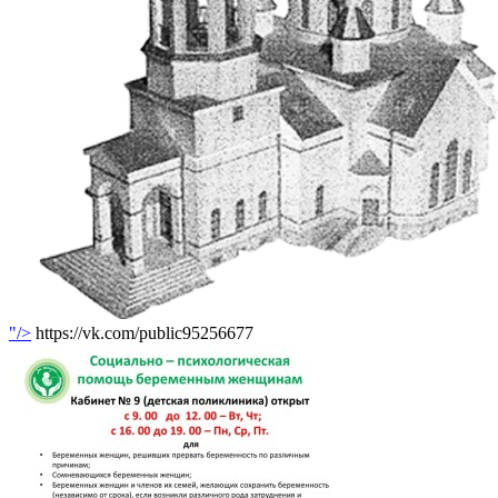
"/>
https://vk.com/public95256677