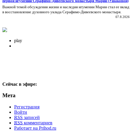
первой игумении Серафимо-Дивеевского монастыря Марии (Ушаковой)
Важной темой обсуждения жизни и наследия игумении Марии стал ее вклад
в восстановление духовного уклада Серафимо‑Дивеевского монастыря.
07.8.2026
play
Сейчас в эфире:
Мета
Регистрация
Войти
RSS
записей
RSS
комментариев
Работает на Prihod.ru