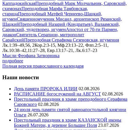
Каппадокийская
Преподобный Марк Молчальник, Саровский,
схимонах
Преподобная Марфа Тамбовская,
старица
Преподобный Матфей Чернеево-Шацкий,
игумен
Священномученик Мисаил, архиепископ Рязанский,
Шацкий
Преподобный Назарий (Кондратьев), Валаамский,
Саровский, чудотворец, игумен
Апостол от 70-ти Пармен,
диакон
Святитель Серапион, митрополит
Сарайский
Преподобная Серафима Сезеновская, игумения
Лк.1:39–49,56, 2Кор.2:3-15, Мф.23:13–22, Флп.2:5–11,
Лк.10:38–42,11:27–28, Евр.13:17–21, Лк.6:17–23
Мысли Феофана Затворника
подробнее
Полная версия православного календаря
Наши новости
День памяти ПРОРОКА ИЛИИ
02.08.2026
РАСПИСАНИЕ богослужений на АВГУСТ
02.08.2026
Престольный праздник в храме преподобного Серафима
Саровского
02.08.2026
24 июля день памяти святой равноапостольной княгини
Ольги
26.07.2026
Престольный праздник в храме КАЗАНСКОЙ иконы
Божией Матери, в деревне Большие Поля
23.07.2026